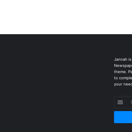
Jannah is
Newspape
theme. Pa
to comple
your nee
Enter
your
Email
address