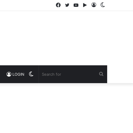
Facebook
Twitter
YouTube
Google
Log
Switch
Play
In
skin
Switch
Search
LOGIN
skin
for