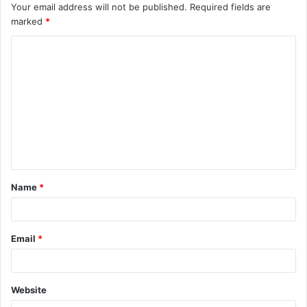
Your email address will not be published.
Required fields are
marked
*
C
o
m
m
e
n
t
Name
*
*
Email
*
Website