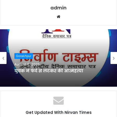
admin
W
e
b
s
i
t
e
Gorakhpur
August 6, 2025
युवक ने फंदे से लटकर की आत्महत्या
Get Updated With Nirvan Times