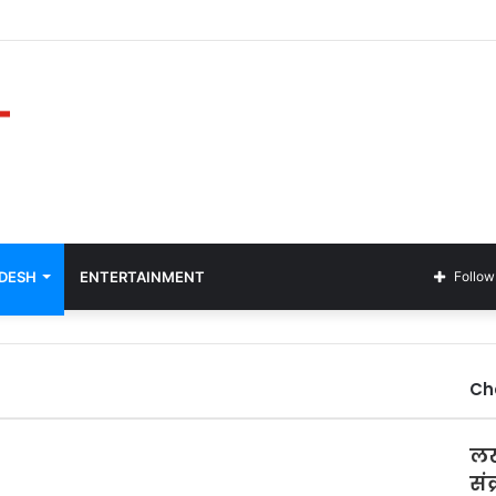
ADESH
ENTERTAINMENT
Follow
Ch
लख
सं