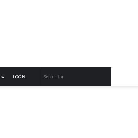
Facebook
Twitter
YouTube
Google
Log
Switch
Play
In
skin
Switch
Search
low
LOGIN
skin
for