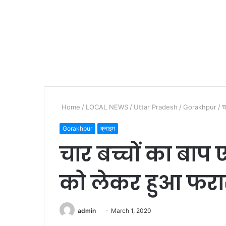
Home
/
LOCAL NEWS
/
Uttar Pradesh
/
Gorakhpur
/
च
Gorakhpur
क्राइम
चार बच्चों का बाप
को लेकर हुआ फरा
admin
S
March 1, 2020
e