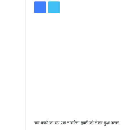
Facebook
Twitter
n
d
a
n
e
m
a
i
l
चार बच्चों का बाप एक नाबालिग युवती को लेकर हुआ फरार