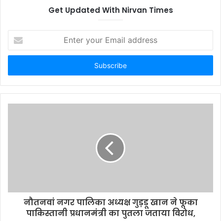
Get Updated With Nirvan Times
E
n
t
e
r
y
o
u
r
E
m
a
i
l
a
d
d
नौतनवां नगर पालिका अध्यक्ष गुड़डू खान ने फूका
r
पाकिस्तानी प्रधानमंत्री का पुतला जताया विरोध,