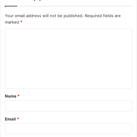
Your email address will not be published.
Required fields are
marked
*
C
o
m
m
e
n
t
Name
*
*
Email
*