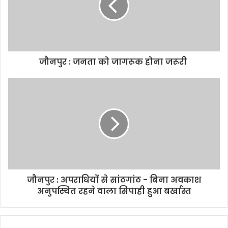
a
i
l
a
d
d
जौनपुर : जनता को जागरूक होना जरूरी
r
e
s
s
जौनपुर : अपराधियों से सांठगांठ - बिना अवकाश
अनुपस्थित रहने वाला सिपाही हुआ बर्खास्त