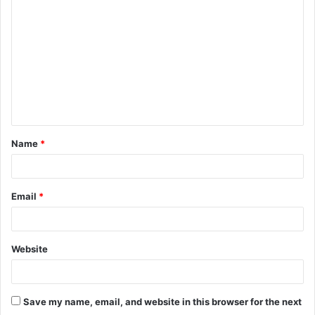
o
m
m
e
n
t
Name
*
*
Email
*
Website
Save my name, email, and website in this browser for the next