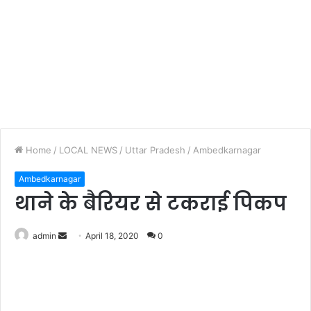
Home
/
LOCAL NEWS
/
Uttar Pradesh
/
Ambedkarnagar
Ambedkarnagar
थाने के बैरियर से टकराई पिकप
admin
S
April 18, 2020
0
e
n
d
a