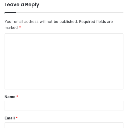
Leave a Reply
Your email address will not be published.
Required fields are
marked
*
C
o
m
m
e
n
t
Name
*
*
Email
*