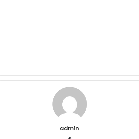
admin
W