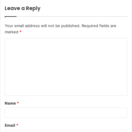
Leave a Reply
Your email address will not be published.
Required fields are
marked
*
C
o
m
m
e
n
t
Name
*
*
Email
*