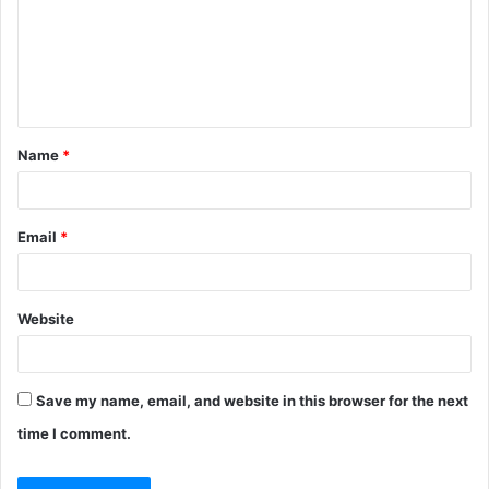
m
e
n
t
Name
*
*
Email
*
Website
Save my name, email, and website in this browser for the next
time I comment.