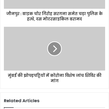
a
d
d
जौनपुर : बाइक चोर गिरोह सरगना समेत चढ़ा पुलिस के
r
हत्थे, दस मोटरसाइकिल बरामद
e
s
s
मुंबई की झोपड़पट्टियों में कोरोना विशेष जांच शिविर की
मांग
Related Articles