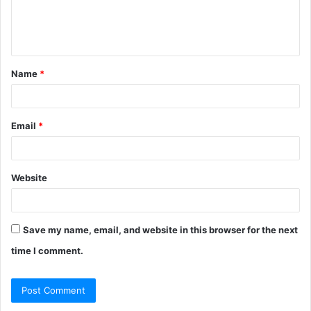
e
n
t
Name
*
*
Email
*
Website
Save my name, email, and website in this browser for the next
time I comment.