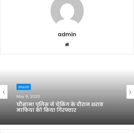
admin
W
e
b
s
i
t
shamli
e
May 9, 2020
चौसाना पुलिस ने चेकिंग के दौरान शराब
माफिया को किया गिरफ्तार