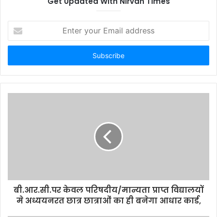
Get Updated With Nirvan Times
E
n
t
e
r
y
o
u
r
E
m
a
i
l
a
d
d
बी.आर.सी.पर केवल परिषदीय/मान्यता प्राप्त विद्यालयों
r
मे अध्ययनरत छात्र छात्राओं का ही बनेगा आधार कार्ड,
e