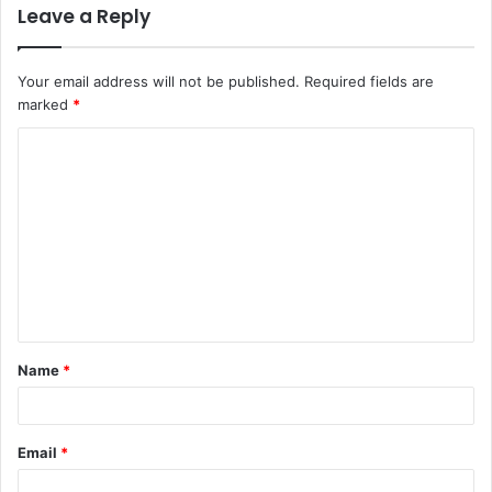
Leave a Reply
Your email address will not be published.
Required fields are
marked
*
C
o
m
m
e
n
t
Name
*
*
Email
*