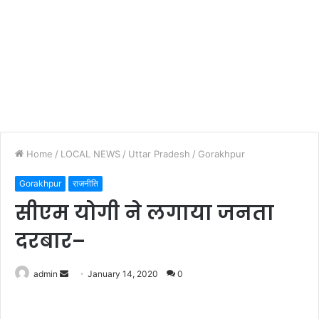
Home
/
LOCAL NEWS
/
Uttar Pradesh
/
Gorakhpur
Gorakhpur
राजनीति
सीएम योगी ने लगाया जनता
दरबार–
admin
S
January 14, 2020
0
e
n