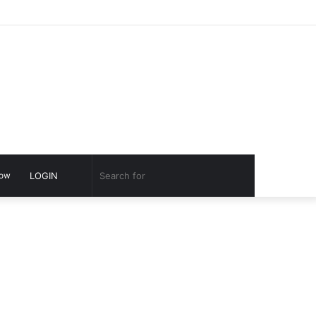
Facebook
Twitter
YouTube
Google
Log
Switch
Play
In
skin
Switch
Search
low
LOGIN
skin
for