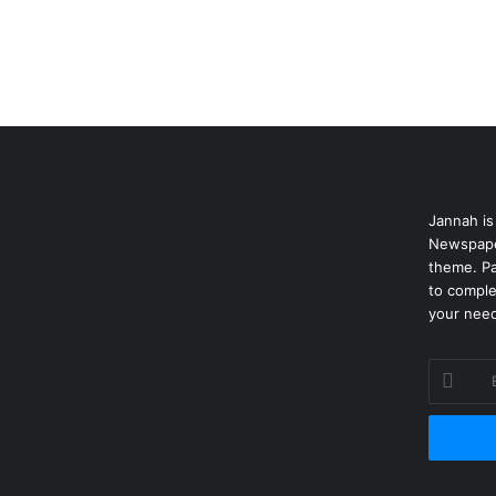
Jannah is
Newspape
theme. Pa
to comple
your nee
Enter
your
Email
address