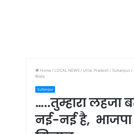
Home
/
LOCAL NEWS
/
Uttar Pradesh
/
Sultanpur
/
मिजाज
Sultanpur
…..तुम्हारा लहजा बत
नई-नई है, भाजपा 