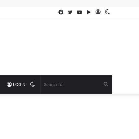
Facebook
Twitter
YouTube
Google
Log
Switch
Play
In
skin
Switch
Search
LOGIN
skin
for