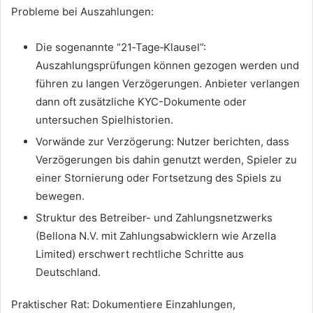
Probleme bei Auszahlungen:
Die sogenannte “21‑Tage‑Klausel”:
Auszahlungsprüfungen können gezogen werden und
führen zu langen Verzögerungen. Anbieter verlangen
dann oft zusätzliche KYC-Dokumente oder
untersuchen Spielhistorien.
Vorwände zur Verzögerung: Nutzer berichten, dass
Verzögerungen bis dahin genutzt werden, Spieler zu
einer Stornierung oder Fortsetzung des Spiels zu
bewegen.
Struktur des Betreiber- und Zahlungsnetzwerks
(Bellona N.V. mit Zahlungsabwicklern wie Arzella
Limited) erschwert rechtliche Schritte aus
Deutschland.
Praktischer Rat: Dokumentiere Einzahlungen,