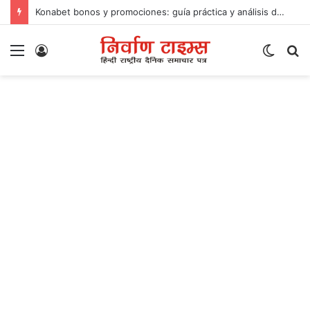
Konabet bonos y promociones: guía práctica y análisis de valor
Menu
Log
Switc
S
In
skin
fo