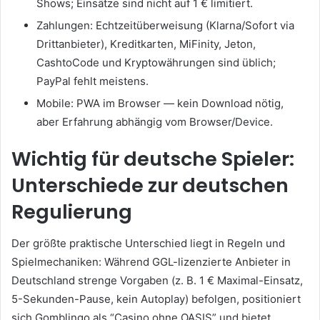
Shows; Einsätze sind nicht auf 1 € limitiert.
Zahlungen: Echtzeitüberweisung (Klarna/Sofort via
Drittanbieter), Kreditkarten, MiFinity, Jeton,
CashtoCode und Kryptowährungen sind üblich;
PayPal fehlt meistens.
Mobile: PWA im Browser — kein Download nötig,
aber Erfahrung abhängig vom Browser/Device.
Wichtig für deutsche Spieler:
Unterschiede zur deutschen
Regulierung
Der größte praktische Unterschied liegt in Regeln und
Spielmechaniken: Während GGL-lizenzierte Anbieter in
Deutschland strenge Vorgaben (z. B. 1 € Maximal-Einsatz,
5-Sekunden-Pause, kein Autoplay) befolgen, positioniert
sich Gomblingo als “Casino ohne OASIS” und bietet