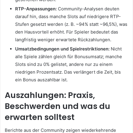
RTP-Anpassungen:
Community-Analysen deuten
darauf hin, dass manche Slots auf niedrigere RTP-
Stufen gesetzt werden (z. B. ~94% statt ~96,5%), was
den Hausvorteil erhöht. Für Spieler bedeutet das
langfristig weniger erwartete Rückzahlungen.
Umsatzbedingungen und Spielrestriktionen:
Nicht
alle Spiele zählen gleich für Bonusumsatz; manche
Slots sind zu 0% gelistet, andere nur zu einem
niedrigen Prozentsatz. Das verlängert die Zeit, bis
ein Bonus auszahlbar ist.
Auszahlungen: Praxis,
Beschwerden und was du
erwarten solltest
Berichte aus der Community zeigen wiederkehrende