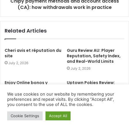
Chipy payment methods and account access
(CA): how withdrawals work in practice
Related Articles
Cheri avis et réputation du
Guru Review AU: Player
site
Reputation, Safety Index,
and Real-World Limits
July 2, 2026
July 2, 2026
Enjoy Online bonos y
Uptown Pokies Review:
promociones (CL): cómo
Player Reputation, Pros,
evaluar su valor real para
Cons, and What Beginners
We use cookies on our website by remembering your
jugadores chilenos
Should Know
preferences and repeat visits. By clicking “Accept All”,
you consent to the use of ALL the cookies.
July 2, 2026
July 2, 2026
Cookie Settings
Accept All
Leave a Reply