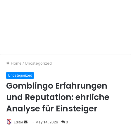
Home
/
Uncategorized
Uncategorized
Gomblingo Erfahrungen
und Reputation: ehrliche
Analyse für Einsteiger
Editor
S
May 14, 2026
0
e