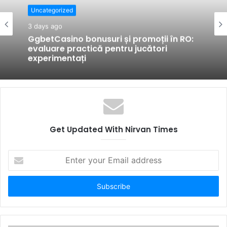
t
Uncategorized
e
3 days ago
GgbetCasino bonusuri și promoții în RO:
evaluare practică pentru jucători
experimentați
Get Updated With Nirvan Times
E
n
t
e
r
y
o