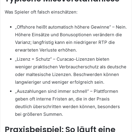
Was Spieler oft falsch einschätzen:
„Offshore heißt automatisch höhere Gewinne“ – Nein.
Höhere Einsätze und Bonusoptionen verändern die
Varianz; langfristig kann ein niedrigerer RTP die
erwarteten Verluste erhöhen.
„Lizenz = Schutz“ – Curacao-Lizenzen bieten
weniger praktischen Verbraucherschutz als deutsche
oder maltesische Lizenzen. Beschwerden können
langwieriger und weniger erfolgreich sein.
„Auszahlungen sind immer schnell“ – Plattformen
geben oft interne Fristen an, die in der Praxis
deutlich überschritten werden können, besonders
bei größeren Summen.
Praxisbeispiel: So läuft eine