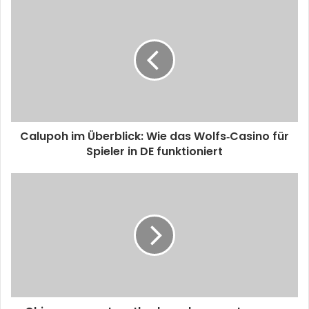
u
r
E
m
a
i
l
a
d
d
Calupoh im Überblick: Wie das Wolfs‑Casino für
r
Spieler in DE funktioniert
e
s
s