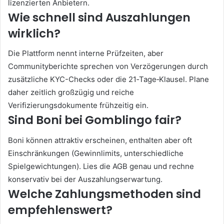
lizenzierten Anbietern.
Wie schnell sind Auszahlungen
wirklich?
Die Plattform nennt interne Prüfzeiten, aber
Communityberichte sprechen von Verzögerungen durch
zusätzliche KYC-Checks oder die 21‑Tage‑Klausel. Plane
daher zeitlich großzügig und reiche
Verifizierungsdokumente frühzeitig ein.
Sind Boni bei Gomblingo fair?
Boni können attraktiv erscheinen, enthalten aber oft
Einschränkungen (Gewinnlimits, unterschiedliche
Spielgewichtungen). Lies die AGB genau und rechne
konservativ bei der Auszahlungserwartung.
Welche Zahlungsmethoden sind
empfehlenswert?