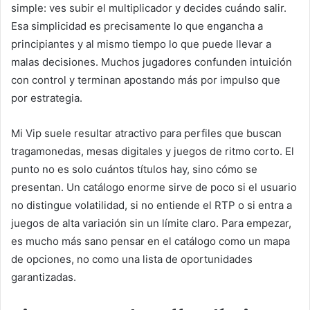
simple: ves subir el multiplicador y decides cuándo salir.
Esa simplicidad es precisamente lo que engancha a
principiantes y al mismo tiempo lo que puede llevar a
malas decisiones. Muchos jugadores confunden intuición
con control y terminan apostando más por impulso que
por estrategia.
Mi Vip suele resultar atractivo para perfiles que buscan
tragamonedas, mesas digitales y juegos de ritmo corto. El
punto no es solo cuántos títulos hay, sino cómo se
presentan. Un catálogo enorme sirve de poco si el usuario
no distingue volatilidad, si no entiende el RTP o si entra a
juegos de alta variación sin un límite claro. Para empezar,
es mucho más sano pensar en el catálogo como un mapa
de opciones, no como una lista de oportunidades
garantizadas.