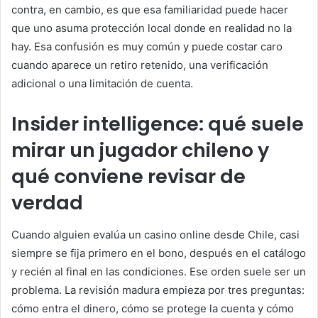
contra, en cambio, es que esa familiaridad puede hacer
que uno asuma protección local donde en realidad no la
hay. Esa confusión es muy común y puede costar caro
cuando aparece un retiro retenido, una verificación
adicional o una limitación de cuenta.
Insider intelligence: qué suele
mirar un jugador chileno y
qué conviene revisar de
verdad
Cuando alguien evalúa un casino online desde Chile, casi
siempre se fija primero en el bono, después en el catálogo
y recién al final en las condiciones. Ese orden suele ser un
problema. La revisión madura empieza por tres preguntas:
cómo entra el dinero, cómo se protege la cuenta y cómo