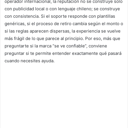
operador internacional, la reputación no se construye solo
con publicidad local o con lenguaje chileno; se construye
con consistencia. Si el soporte responde con plantillas
genéricas, si el proceso de retiro cambia según el monto o
si las reglas aparecen dispersas, la experiencia se vuelve
más frágil de lo que parece al principio. Por eso, más que
preguntarte si la marca “se ve confiable”, conviene
preguntar si te permite entender exactamente qué pasará
cuando necesites ayuda.