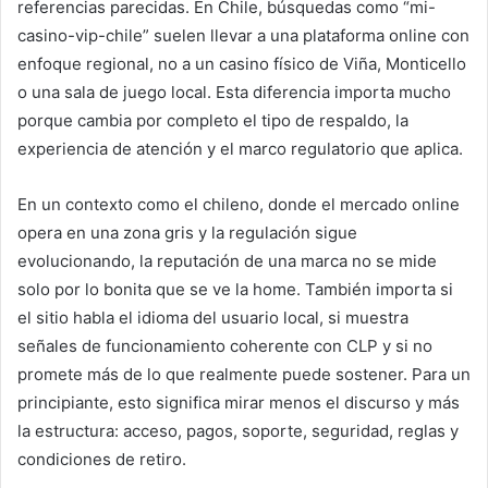
referencias parecidas. En Chile, búsquedas como “mi-
casino-vip-chile” suelen llevar a una plataforma online con
enfoque regional, no a un casino físico de Viña, Monticello
o una sala de juego local. Esta diferencia importa mucho
porque cambia por completo el tipo de respaldo, la
experiencia de atención y el marco regulatorio que aplica.
En un contexto como el chileno, donde el mercado online
opera en una zona gris y la regulación sigue
evolucionando, la reputación de una marca no se mide
solo por lo bonita que se ve la home. También importa si
el sitio habla el idioma del usuario local, si muestra
señales de funcionamiento coherente con CLP y si no
promete más de lo que realmente puede sostener. Para un
principiante, esto significa mirar menos el discurso y más
la estructura: acceso, pagos, soporte, seguridad, reglas y
condiciones de retiro.