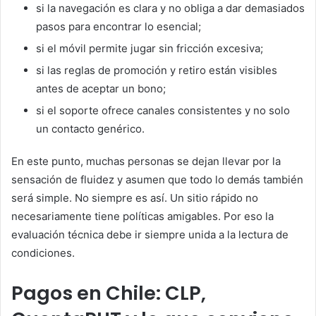
si la navegación es clara y no obliga a dar demasiados
pasos para encontrar lo esencial;
si el móvil permite jugar sin fricción excesiva;
si las reglas de promoción y retiro están visibles
antes de aceptar un bono;
si el soporte ofrece canales consistentes y no solo
un contacto genérico.
En este punto, muchas personas se dejan llevar por la
sensación de fluidez y asumen que todo lo demás también
será simple. No siempre es así. Un sitio rápido no
necesariamente tiene políticas amigables. Por eso la
evaluación técnica debe ir siempre unida a la lectura de
condiciones.
Pagos en Chile: CLP,