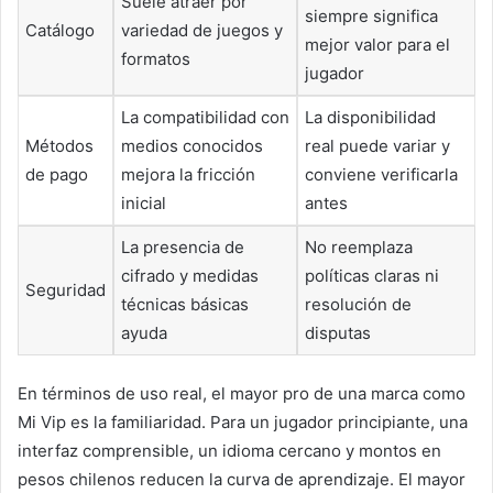
Suele atraer por
siempre significa
Catálogo
variedad de juegos y
mejor valor para el
formatos
jugador
La compatibilidad con
La disponibilidad
Métodos
medios conocidos
real puede variar y
de pago
mejora la fricción
conviene verificarla
inicial
antes
La presencia de
No reemplaza
cifrado y medidas
políticas claras ni
Seguridad
técnicas básicas
resolución de
ayuda
disputas
En términos de uso real, el mayor pro de una marca como
Mi Vip es la familiaridad. Para un jugador principiante, una
interfaz comprensible, un idioma cercano y montos en
pesos chilenos reducen la curva de aprendizaje. El mayor