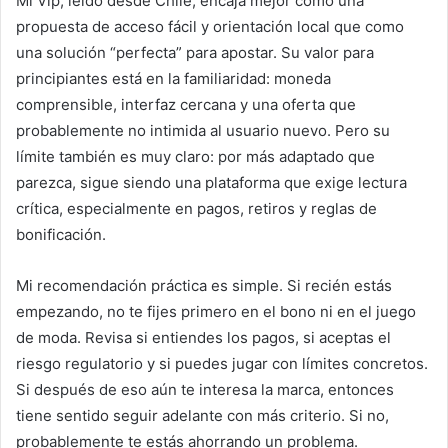
Mi Vip, leído desde Chile, encaja mejor como una
propuesta de acceso fácil y orientación local que como
una solución “perfecta” para apostar. Su valor para
principiantes está en la familiaridad: moneda
comprensible, interfaz cercana y una oferta que
probablemente no intimida al usuario nuevo. Pero su
límite también es muy claro: por más adaptado que
parezca, sigue siendo una plataforma que exige lectura
crítica, especialmente en pagos, retiros y reglas de
bonificación.
Mi recomendación práctica es simple. Si recién estás
empezando, no te fijes primero en el bono ni en el juego
de moda. Revisa si entiendes los pagos, si aceptas el
riesgo regulatorio y si puedes jugar con límites concretos.
Si después de eso aún te interesa la marca, entonces
tiene sentido seguir adelante con más criterio. Si no,
probablemente te estás ahorrando un problema.