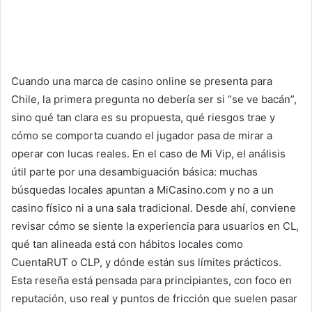
Cuando una marca de casino online se presenta para
Chile, la primera pregunta no debería ser si “se ve bacán”,
sino qué tan clara es su propuesta, qué riesgos trae y
cómo se comporta cuando el jugador pasa de mirar a
operar con lucas reales. En el caso de Mi Vip, el análisis
útil parte por una desambiguación básica: muchas
búsquedas locales apuntan a MiCasino.com y no a un
casino físico ni a una sala tradicional. Desde ahí, conviene
revisar cómo se siente la experiencia para usuarios en CL,
qué tan alineada está con hábitos locales como
CuentaRUT o CLP, y dónde están sus límites prácticos.
Esta reseña está pensada para principiantes, con foco en
reputación, uso real y puntos de fricción que suelen pasar