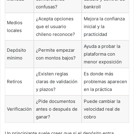
confusas?
bankroll
¿Acepta opciones
Mejora la confianza
Medios
que el usuario
inicial y la
locales
chileno reconoce?
practicidad
Ayuda a probar la
Depósito
¿Permite empezar
plataforma con
mínimo
con montos bajos?
menor exposición
¿Existen reglas
Es donde más
Retiros
claras de validación
problemas aparecen
y plazos?
en la práctica
¿Pide documentos
Puede cambiar la
Verificación
antes o después de
velocidad real de
ganar?
cobro
Un principiante suele creer que si el depósito entra