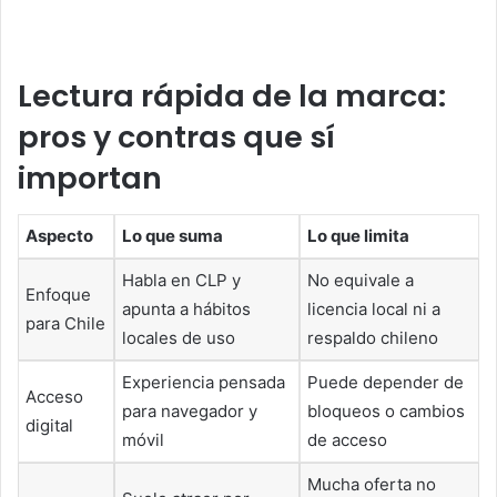
Lectura rápida de la marca:
pros y contras que sí
importan
Aspecto
Lo que suma
Lo que limita
Habla en CLP y
No equivale a
Enfoque
apunta a hábitos
licencia local ni a
para Chile
locales de uso
respaldo chileno
Experiencia pensada
Puede depender de
Acceso
para navegador y
bloqueos o cambios
digital
móvil
de acceso
Mucha oferta no