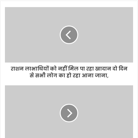
o
u
r
E
m
a
i
l
a
d
d
राशन लाभाथियों को नहीं मिल पा रहा खादान दो दिन
r
से सभी लोग का हो रहा आना जाना,
e
s
s