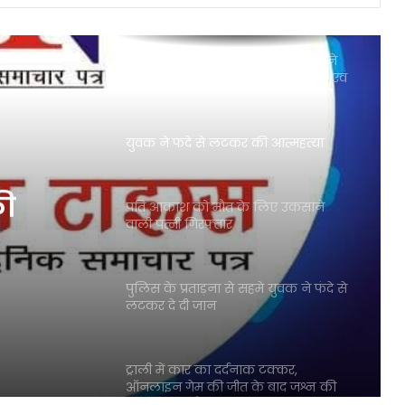
तकनीकी युवाओं ने लिया संस्कृत सीखने
का संकल्प – एमएमएमयूटी में ‘संस्कृत एवं
तकनीकि’ पर संवाद
युवक ने फंदे से लटकर की आत्महत्या
की
पति आकाश को मौत के लिए उकसाने
वाली पत्नी गिरफ्तार
पुलिस के प्रताड़ना से सहमे युवक ने फंदे से
लटकर दे दी जान
ट्राली में कार का दर्दनाक टक्कर,
ऑनलाइन गेम की जीत के बाद जश्न की
रात बन गई मौत की रात