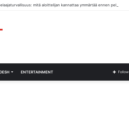
pelaajaturvallisuus: mitä aloittelijan kannattaa ymmärtää ennen pelaamist
ADESH
ENTERTAINMENT
Follow