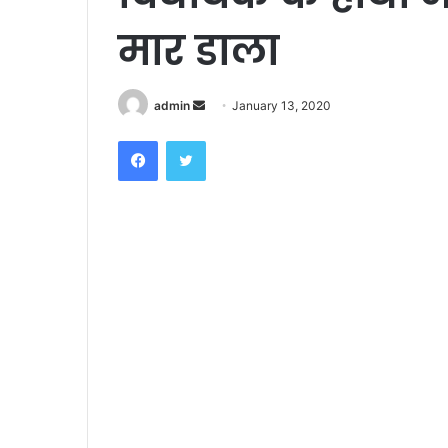
मार डाला
admin
S
January 13, 2020
e
Facebook
Twitter
n
d
a
n
e
m
a
i
l