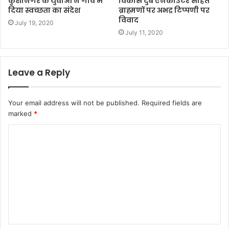
कुशीनगर के युवाओं ने गांव मे
विकास दुबे एनकाउंटर सहित
दिया स्वच्छता का संदेश
ब्राह्मणों पर अभद्र टिप्पणी पर
विवाद
July 19, 2020
July 11, 2020
Leave a Reply
Your email address will not be published.
Required fields are
marked
*
C
o
m
m
e
n
t