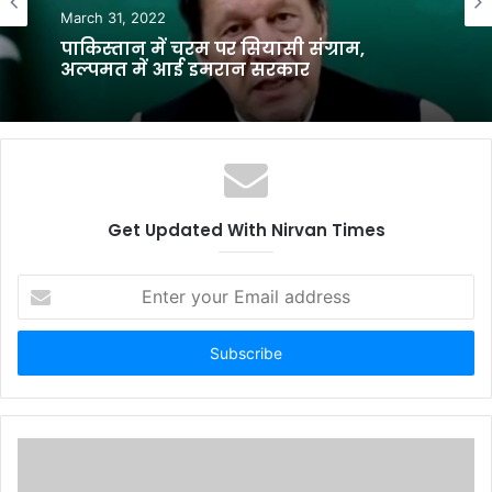
March 31, 2022
पाकिस्‍तान में चरम पर सियासी संग्राम,
अल्पमत में आई इमरान सरकार
Get Updated With Nirvan Times
E
n
t
e
r
y
o
u
r