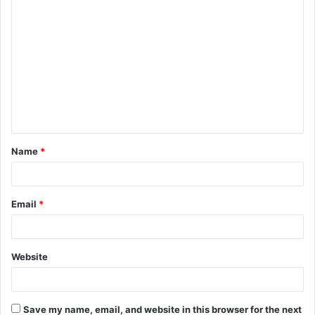
C
o
m
m
e
n
t
Name
*
*
Email
*
Website
Save my name, email, and website in this browser for the next