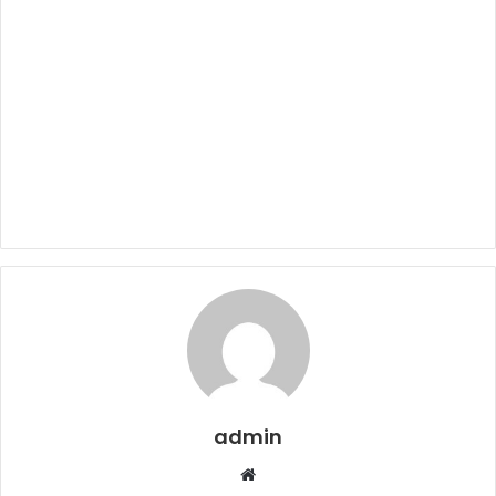
admin
W