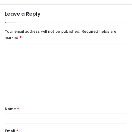
Leave a Reply
Your email address will not be published.
Required fields are
marked
*
C
o
m
m
e
n
t
Name
*
*
Email
*