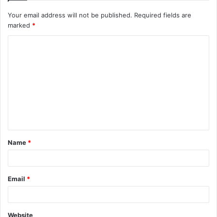
Your email address will not be published.
Required fields are
marked
*
C
o
m
m
e
n
t
Name
*
*
Email
*
Website