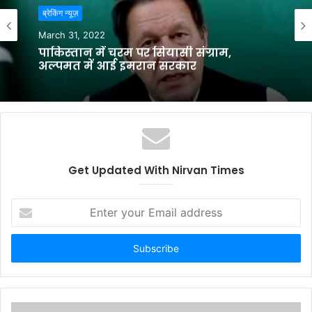
ब्रेकिंग न्यूज़
e
March 31, 2022
पाकिस्‍तान में चरम पर सियासी संग्राम,
अल्पमत में आई इमरान सरकार
Get Updated With Nirvan Times
E
n
t
e
r
y
o
u