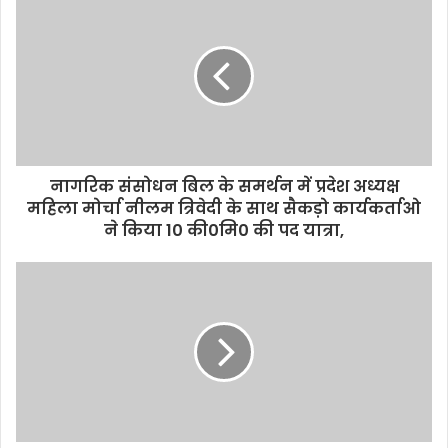
r
E
m
a
i
l
a
d
d
नागरिक संसोधन बिल के समर्थन में प्रदेश अध्यक्ष
r
महिला मोर्चा नीलम त्रिवेदी के साथ सैकड़ो कार्यकर्ताओ
e
ने किया 10 की0मि0 की पद यात्रा,
s
s