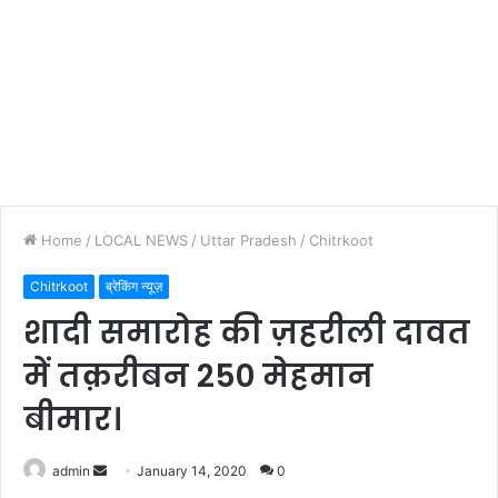
Home
/
LOCAL NEWS
/
Uttar Pradesh
/
Chitrkoot
Chitrkoot
ब्रेकिंग न्यूज़
शादी समारोह की ज़हरीली दावत
में तक़रीबन 250 मेहमान
बीमार।
admin
S
January 14, 2020
0
e