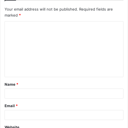
Your email address will not be published.
Required fields are
marked
*
C
o
m
m
e
n
t
Name
*
*
Email
*
Website