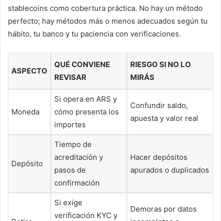
stablecoins como cobertura práctica. No hay un método
perfecto; hay métodos más o menos adecuados según tu
hábito, tu banco y tu paciencia con verificaciones.
QUÉ CONVIENE
RIESGO SI NO LO
ASPECTO
REVISAR
MIRÁS
Si opera en ARS y
Confundir saldo,
Moneda
cómo presenta los
apuesta y valor real
importes
Tiempo de
acreditación y
Hacer depósitos
Depósito
pasos de
apurados o duplicados
confirmación
Si exige
Demoras por datos
verificación KYC y