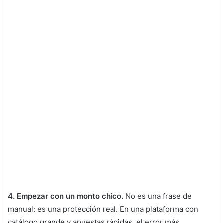
4. Empezar con un monto chico.
No es una frase de
manual: es una protección real. En una plataforma con
catálogo grande y apuestas rápidas, el error más