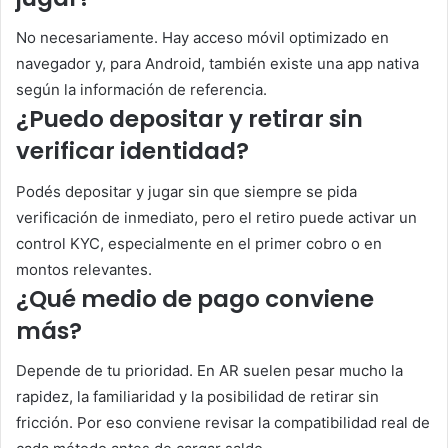
No necesariamente. Hay acceso móvil optimizado en
navegador y, para Android, también existe una app nativa
según la información de referencia.
¿Puedo depositar y retirar sin
verificar identidad?
Podés depositar y jugar sin que siempre se pida
verificación de inmediato, pero el retiro puede activar un
control KYC, especialmente en el primer cobro o en
montos relevantes.
¿Qué medio de pago conviene
más?
Depende de tu prioridad. En AR suelen pesar mucho la
rapidez, la familiaridad y la posibilidad de retirar sin
fricción. Por eso conviene revisar la compatibilidad real de