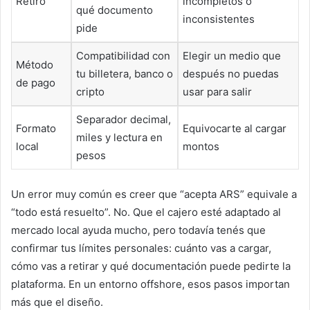
Retiro
incompletos o
qué documento
inconsistentes
pide
Compatibilidad con
Elegir un medio que
Método
tu billetera, banco o
después no puedas
de pago
cripto
usar para salir
Separador decimal,
Formato
Equivocarte al cargar
miles y lectura en
local
montos
pesos
Un error muy común es creer que “acepta ARS” equivale a
“todo está resuelto”. No. Que el cajero esté adaptado al
mercado local ayuda mucho, pero todavía tenés que
confirmar tus límites personales: cuánto vas a cargar,
cómo vas a retirar y qué documentación puede pedirte la
plataforma. En un entorno offshore, esos pasos importan
más que el diseño.