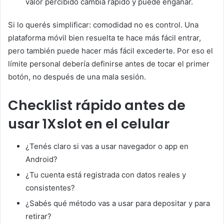
valor percibido cambia rápido y puede engañar.
Si lo querés simplificar: comodidad no es control. Una
plataforma móvil bien resuelta te hace más fácil entrar,
pero también puede hacer más fácil excederte. Por eso el
límite personal debería definirse antes de tocar el primer
botón, no después de una mala sesión.
Checklist rápido antes de
usar 1Xslot en el celular
¿Tenés claro si vas a usar navegador o app en
Android?
¿Tu cuenta está registrada con datos reales y
consistentes?
¿Sabés qué método vas a usar para depositar y para
retirar?