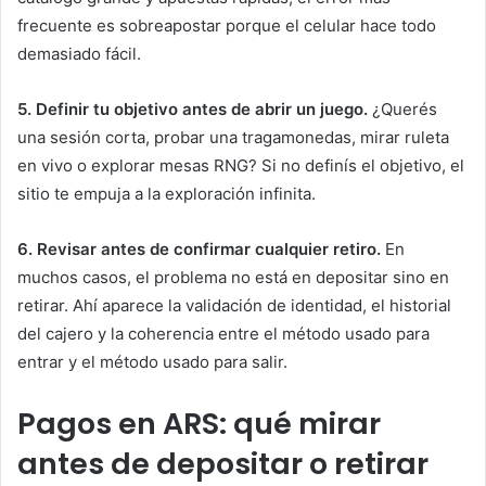
frecuente es sobreapostar porque el celular hace todo
demasiado fácil.
5. Definir tu objetivo antes de abrir un juego.
¿Querés
una sesión corta, probar una tragamonedas, mirar ruleta
en vivo o explorar mesas RNG? Si no definís el objetivo, el
sitio te empuja a la exploración infinita.
6. Revisar antes de confirmar cualquier retiro.
En
muchos casos, el problema no está en depositar sino en
retirar. Ahí aparece la validación de identidad, el historial
del cajero y la coherencia entre el método usado para
entrar y el método usado para salir.
Pagos en ARS: qué mirar
antes de depositar o retirar