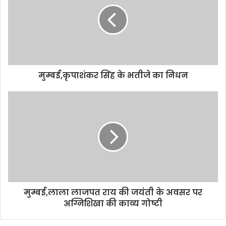
m
a
i
l
a
d
d
मुम्बई,कृपाशंकर सिंह के भतीजे का निधन
r
e
s
s
मुम्बई,लाला लाजपत राय की जयंती के अवसर पर
अग्निशिखा की काव्य गोष्टी