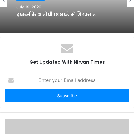
July 19, 2020
दुष्कर्म के आरोपी 18 घण्टे में गिरफ्तार
Get Updated With Nirvan Times
E
n
t
e
r
y
o
u
r
E