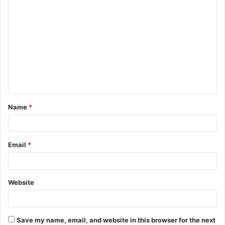
C
o
m
m
e
n
t
Name
*
*
Email
*
Website
Save my name, email, and website in this browser for the next