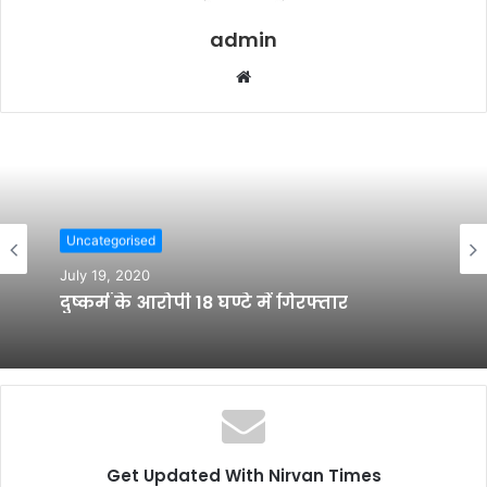
admin
W
e
b
s
i
t
e
Uncategorised
July 18, 2020
Uncategorised
निजी कंपनी से धनउगाही के लिए एक पोर्टल ने
July 19, 2020
प्रकाशित की झूठी खबर
दुष्कर्म के आरोपी 18 घण्टे में गिरफ्तार
Get Updated With Nirvan Times