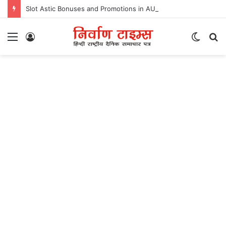
Slot Astic Bonuses and Promotions in AU: Value Assessment for Experienced Players
Menu
Log
Switc
S
In
skin
fo