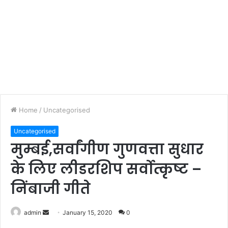
Home
/
Uncategorised
Uncategorised
मुम्बई,सर्वांगीण गुणवत्ता सुधार
के लिए लीडरशिप सर्वोत्कृष्ट –
निंबाजी गीते
admin
S
January 15, 2020
0
e