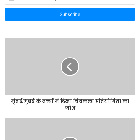
n
t
e
r
y
o
u
r
E
m
a
i
l
a
d
d
मुंबई,मुंबई के बच्चों में दिखा चित्रकला प्रतियोगिता का
r
जोश
e
s
s