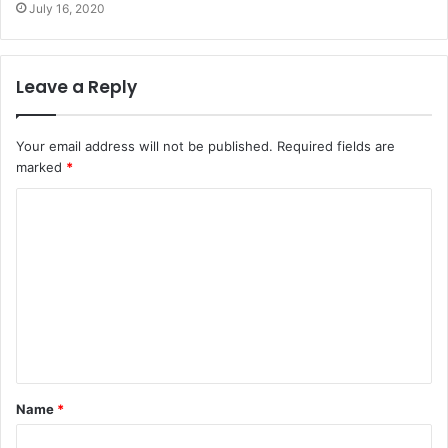
July 16, 2020
Leave a Reply
Your email address will not be published.
Required fields are
marked
*
C
o
m
m
e
n
t
Name
*
*