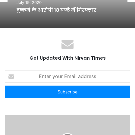
July 19, 2020
दुष्कर्म के आरोपी 18 घण्टे में गिरफ्तार
Get Updated With Nirvan Times
E
n
t
e
r
y
o
u
r
E