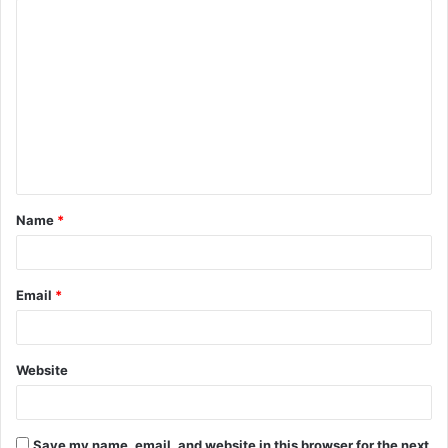
C
o
m
m
e
n
t
Name
*
*
Email
*
Website
Save my name, email, and website in this browser for the next