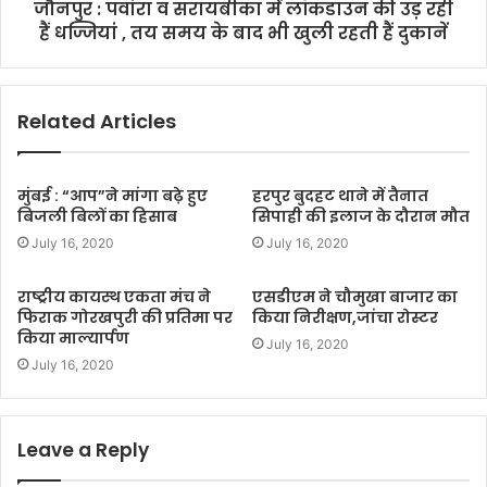
जौनपुर : पवांरा व सरायबीका में लॉकडाउन की उड़ रही
हैं धज्जियां , तय समय के बाद भी खुली रहती हैं दुकानें
Related Articles
मुंबई : “आप”ने मांगा बढ़े हुए
हरपुर बुदहट थाने में तैनात
बिजली बिलों का हिसाब
सिपाही की इलाज के दौरान मौत
July 16, 2020
July 16, 2020
राष्ट्रीय कायस्थ एकता मंच ने
एसडीएम ने चौमुखा बाजार का
फिराक गोरखपुरी की प्रतिमा पर
किया निरीक्षण,जांचा रोस्टर
किया माल्यार्पण
July 16, 2020
July 16, 2020
Leave a Reply