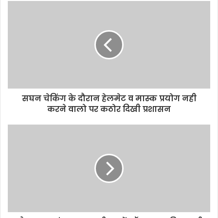
u
r
E
m
a
i
l
a
d
d
सघन चेकिंग के दौरान हेलमेट व मास्क प्रयोग नही
r
करने वालो पर कठोर दिखी प्रशासन
e
s
s