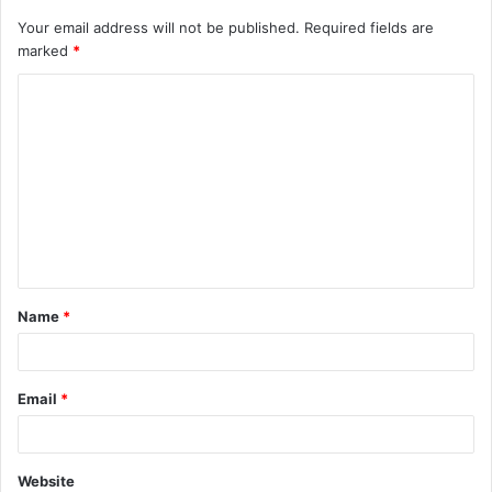
Your email address will not be published.
Required fields are
marked
*
C
o
m
m
e
n
t
Name
*
*
Email
*
Website