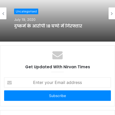
t
e
Uncategorised
July 19, 2020
दुष्कर्म के आरोपी 18 घण्टे में गिरफ्तार
Get Updated With Nirvan Times
E
n
t
e
r
y
o