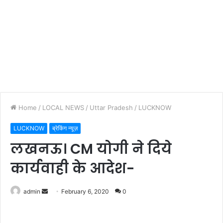
Home
/
LOCAL NEWS
/
Uttar Pradesh
/
LUCKNOW
LUCKNOW
ब्रेकिंग न्यूज़
लखनऊ। CM योगी ने दिये
कार्यवाही के आदेश-
admin
S
February 6, 2020
0
e
n