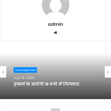
admin
W
e
b
s
i
t
e
Uncategorised
July 19, 2020
दुष्कर्म के आरोपी 18 घण्टे में गिरफ्तार