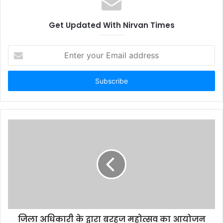
Get Updated With Nirvan Times
E
n
t
e
r
y
o
u
r
E
m
a
i
l
a
d
d
जिला अधिकारी के द्वारा बरहज महोत्सव का आयोजन