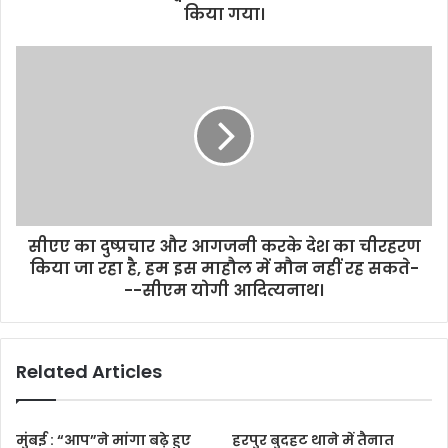
r
किया गया।
e
s
s
सीएए का दुष्प्रचार और आगजनी करके देश का चीरहरण
किया जा रहा है, हम इस माहौल में मौन नहीं रह सकते-
--सीएम योगी आदित्यनाथ।
Related Articles
मुंबई : “आप”ने मांगा बढ़े हुए
हरपुर बुदहट थाने में तैनात