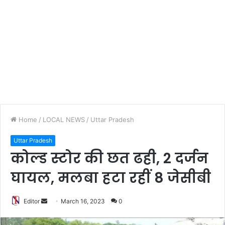
Home
/
LOCAL NEWS
/
Uttar Pradesh
Uttar Pradesh
कोल्ड स्टोर की छत ढही, 2 दर्जन
घायल, मलबा हटा रहीं 8 जेसीबी
Editor
S
March 16, 2023
0
e