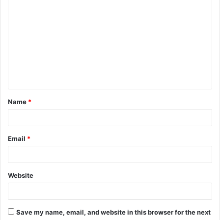
C
o
m
m
e
n
t
Name
*
*
Email
*
Website
Save my name, email, and website in this browser for the next