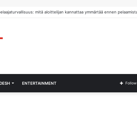
pelaajaturvallisuus: mitä aloittelijan kannattaa ymmärtää ennen pelaamist
ADESH
ENTERTAINMENT
Follow