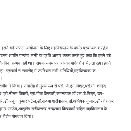
णा” ने इतने बड़े सफल आयोजन के लिए महाविद्यालय के कर्मठ प्रबन्धक श्रद्धेय
सदस्य आशीष पाण्डेय ‘सनी‘ के प्रति आभार व्यक्त करते हुए कहा कि इतने बडे़
 के बिना सम्भव नही था। समय-समय पर आपका मार्गदर्शन मिलता रहा।इतने
प्राचार्य ने समारोह में उपस्थित सभी अतिथियों,महाविद्यालय के
ा।
ने किया। समारोह में मुख्य रूप से प्रो. जे.एन.मिश्र,प्रो.मो. शाहिद
मूद,प्रो.नीलम तिवारी, प्रो.गीता त्रिपाठी,समन्वयक डॉ.एस.पी.मिश्र, उप-
हरि,डॉ.अनुज कुमार पटेल,डॉ.सन्ध्या श्रीवास्तव,डॉ.अभिषेक कुमार,डॉ.रविशंकर
कुमार पाण्डेय,आशुतोष श्रीवास्तव,नन्दलाल विश्वकर्मा सहित महाविद्यालय के
कर विशेष योगदान दिया।