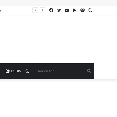
Facebook
Twitter
YouTube
Google
Log
Switch
a
Play
In
skin
Switch
Search
LOGIN
skin
for