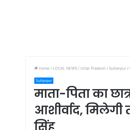
Home
/
LOCAL NEWS
/
Uttar Pradesh
/
Sultanpur
/
Sultanpur
माता-पिता का छात्र-
आशीर्वाद, मिलेगी तर
सिंह