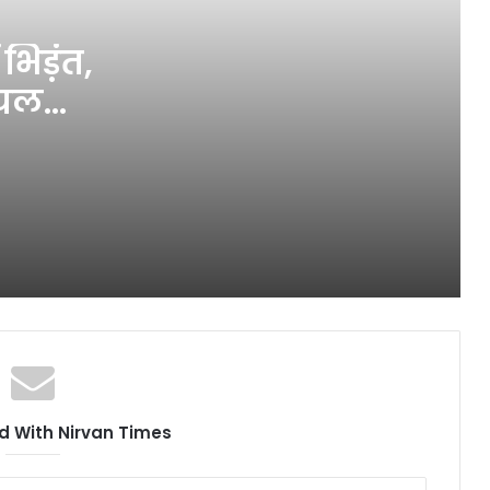
अमोढ़ा में अंबेडकर की नई मूर्ति स्थापित,
अज्ञात के विरुद्ध मुकदमा कायम
भिड़ंत,
ायल
ब्लॉक स्तरीय संगोष्ठी व उन्मुखीकरण
कार्यक्रम का हुआ आयोजन
आपसी भाईचारा के साथ मनाएं त्यौहार :
थानाध्यक्ष
ठगी की शिकार महिला का थाने बुलाकर
मोबाइल से नंबर डिलीट करने आरोप
योग सप्ताह कार्यक्रम के तहत मनरेगा पार्क
रानीपुर में योग कार्यशाला का आयोजन
 With Nirvan Times