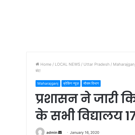
Home
/
LOCAL NEWS
/
Uttar Pradesh
/
Maharajgan
बंद!
Maharajganj
ब्रेकिंग न्यूज़
मौसम विभाग
प्रशासन ने जारी 
के सभी विद्यालय 1
admin
S
January 16, 2020