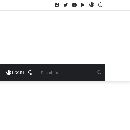
Facebook
Twitter
YouTube
Google
Log
Switch
Play
In
skin
Switch
Search
LOGIN
skin
for