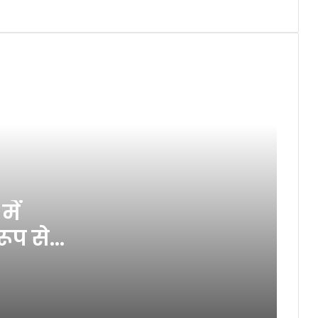
को मारी जोरदार टक्कर, 3 वर्षीय बच्चे
की मौत,दो गंभीर
कीचड़ और गंदे पानी से परेशान ग्रामीण,
रास्ता बना मुसीबत
मोहर्रम त्यौहार को देखते हुए डीएम और
एसपी ने किया फ्लैग मार्च
ब्लॉक स्तरीय संगोष्ठी व उन्मुखीकरण
कार्यक्रम का हुआ आयोजन
ें
रूप से
ठगी की शिकार महिला का थाने
बुलाकर मोबाइल से नंबर डिलीट करने
आरोप
योग सप्ताह कार्यक्रम के तहत मनरेगा
पार्क रानीपुर में योग कार्यशाला का