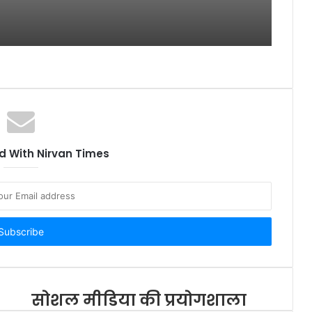
आयोजन
बोलेरो और ट्रैक्टर में हुई जबदस्त
भिडंत,बोलेरो के उड़े परखच्चे
सिसवा नगर पालिका: अध्यक्षा शकुंतला
जायसवाल ने सफाई कर स्वच्छता
अभियान में किया प्रतिभाग
 With Nirvan Times
किशोरी के अपहरणकर्ता की गिरफ्तारी
न होने पर निषाद पार्टी के जिलाध्यक्ष ने
डीएम कार्यालय का करेंगे घेराव, देंगे
धरना
सोशल मीडिया की प्रयोगशाला