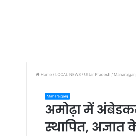
Home
/
LOCAL NEWS
/
Uttar Pradesh
/
Maharajgan
Maharajganj
अमोढ़ा में अंबेडक
स्थापित, अज्ञात 