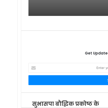
Get Updated
E
n
t
e
r
y
o
u
सुभासपा बौद्धिक प्रकोष्ठ के
r