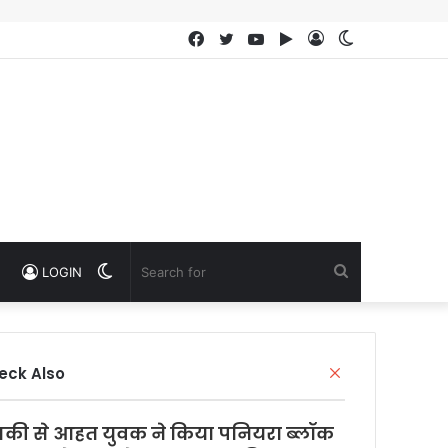
Facebook
Twitter
YouTube
Google
Log
Switch
Play
In
skin
Switch
Search
LOGIN
skin
for
eck Also
C
l
o
की से आहत युवक ने किया पनियरा ब्लॉक
s