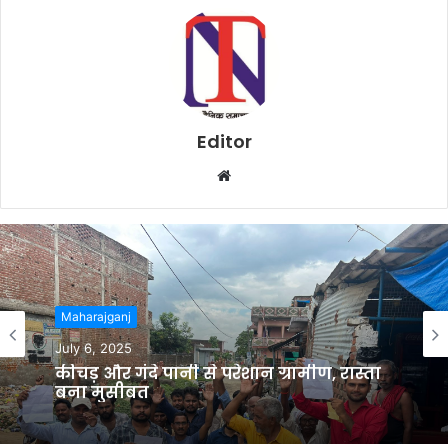
Editor
W
e
b
s
i
t
Maharajganj
e
July 6, 2025
कीचड़ और गंदे पानी से परेशान ग्रामीण, रास्ता
बना मुसीबत