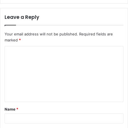
Leave a Reply
Your email address will not be published.
Required fields are
marked
*
C
o
m
m
e
n
t
Name
*
*