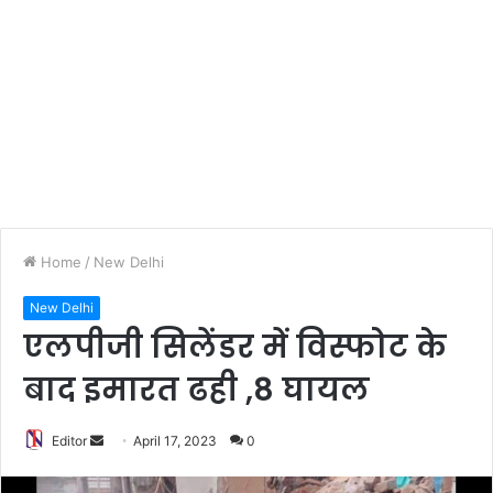
Home
/
New Delhi
New Delhi
एलपीजी सिलेंडर में विस्फोट के
बाद इमारत ढही ,8 घायल
Editor
S
April 17, 2023
0
e