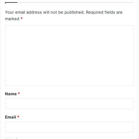
Your email address will not be published.
Required fields are
marked
*
C
o
m
m
e
n
t
Name
*
*
Email
*