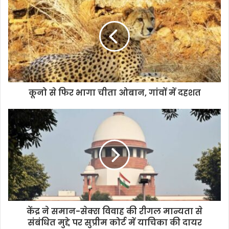
r
E
m
a
i
l
a
d
d
कूनो से फिर भागा चीता ओबान, गांवों में दहशत
r
e
s
s
केंद्र ने समान-सेक्स विवाह की रीगल मान्यता से
संबंधित मुद्दे पर सुप्रीम कोर्ट में याचिका की दायर