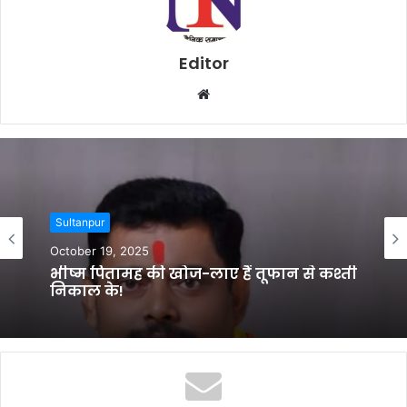
Editor
W
e
b
s
i
t
Sultanpur
e
October 19, 2025
भीष्म पितामह की खोज-लाए हैं तूफान से कश्ती
निकाल के!