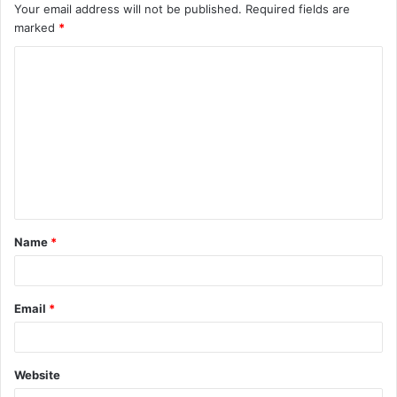
Your email address will not be published.
Required fields are
marked
*
C
o
m
m
e
n
t
Name
*
*
Email
*
Website