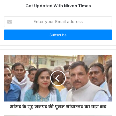
Get Updated With Nirvan Times
E
n
t
e
r
y
o
u
r
E
m
a
i
l
a
d
d
सांसद के गृह जनपद की पूनम श्रीवास्तव का बढ़ा कद
r