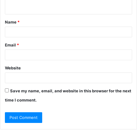
n
t
Name
*
*
Email
*
Website
Save my name, email, and website in this browser for the next
time I comment.