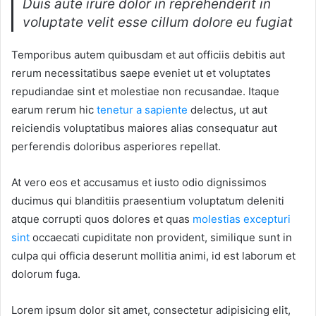
Duis aute irure dolor in reprehenderit in
voluptate velit esse cillum dolore eu fugiat
Temporibus autem quibusdam et aut officiis debitis aut
rerum necessitatibus saepe eveniet ut et voluptates
repudiandae sint et molestiae non recusandae. Itaque
earum rerum hic
tenetur a sapiente
delectus, ut aut
reiciendis voluptatibus maiores alias consequatur aut
perferendis doloribus asperiores repellat.
At vero eos et accusamus et iusto odio dignissimos
ducimus qui blanditiis praesentium voluptatum deleniti
atque corrupti quos dolores et quas
molestias excepturi
sint
occaecati cupiditate non provident, similique sunt in
culpa qui officia deserunt mollitia animi, id est laborum et
dolorum fuga.
Lorem ipsum dolor sit amet, consectetur adipisicing elit,