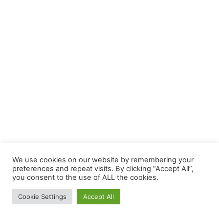
We use cookies on our website by remembering your
preferences and repeat visits. By clicking “Accept All”,
you consent to the use of ALL the cookies.
Cookie Settings
Accept All
Facebook
Twitter
WhatsApp
Telegram