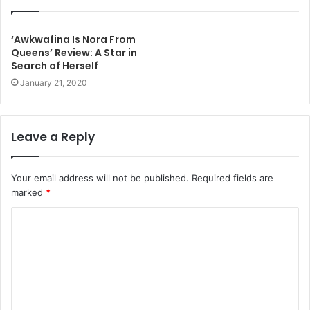
‘Awkwafina Is Nora From
Queens’ Review: A Star in
Search of Herself
January 21, 2020
Leave a Reply
Your email address will not be published.
Required fields are
marked
*
C
o
m
m
e