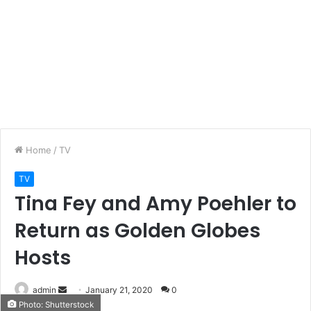
Home
/
TV
TV
Tina Fey and Amy Poehler to
Return as Golden Globes
Hosts
Send
admin
January 21, 2020
0
Photo: Shutterstock
an