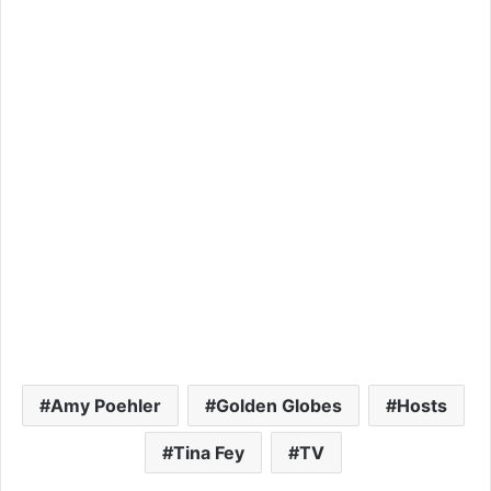
Amy Poehler
Golden Globes
Hosts
Tina Fey
TV