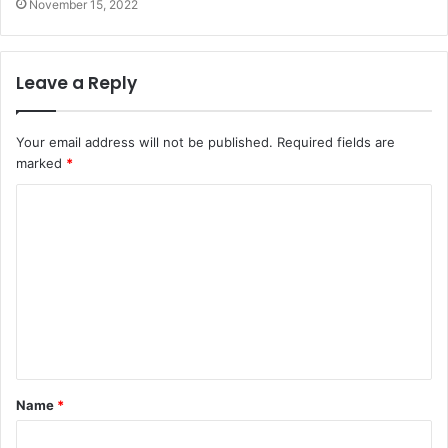
November 15, 2022
Leave a Reply
Your email address will not be published.
Required fields are
marked
*
C
o
m
m
e
n
t
Name
*
*