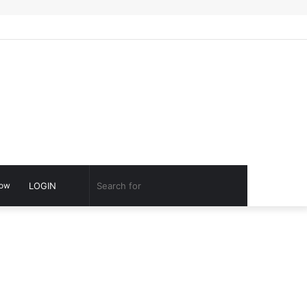
Facebook
Twitter
YouTube
Google
Log
Switch
Play
In
skin
Switch
Search
low
LOGIN
skin
for