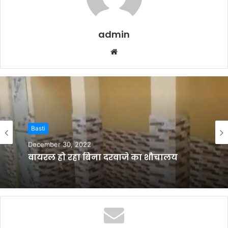
admin
W
e
b
s
i
t
e
Basti
December 30, 2022
वायरल हो रहा बिना दरवाजे का शौचालय