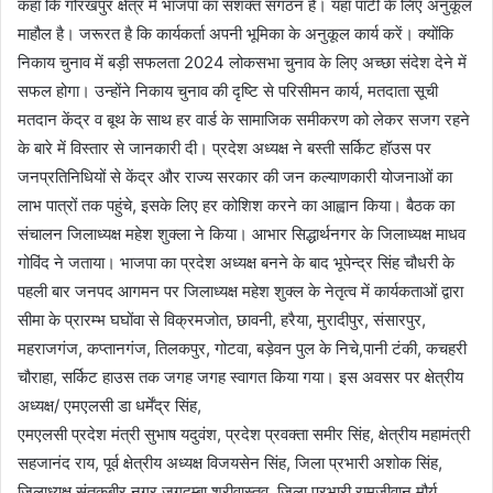
कहा कि गोरखपुर क्षेत्र में भाजपा का सशक्त संगठन है। यहां पार्टी के लिए अनुकूल
माहौल है। जरूरत है कि कार्यकर्ता अपनी भूमिका के अनुकूल कार्य करें। क्योंकि
निकाय चुनाव में बड़ी सफलता 2024 लोकसभा चुनाव के लिए अच्छा संदेश देने में
सफल होगा। उन्होंने निकाय चुनाव की दृष्टि से परिसीमन कार्य, मतदाता सूची
मतदान केंद्र व बूथ के साथ हर वार्ड के सामाजिक समीकरण को लेकर सजग रहने
के बारे में विस्तार से जानकारी दी। प्रदेश अध्यक्ष ने बस्ती सर्किट हॉउस पर
जनप्रतिनिधियों से केंद्र और राज्य सरकार की जन कल्याणकारी योजनाओं का
लाभ पात्रों तक पहुंचे, इसके लिए हर कोशिश करने का आह्वान किया। बैठक का
संचालन जिलाध्यक्ष महेश शुक्ला ने किया। आभार सिद्धार्थनगर के जिलाध्यक्ष माधव
गोविंद ने जताया। भाजपा का प्रदेश अध्यक्ष बनने के बाद भूपेन्द्र सिंह चौधरी के
पहली बार जनपद आगमन पर जिलाध्यक्ष महेश शुक्ल के नेतृत्व में कार्यकताओं द्वारा
सीमा के प्रारम्भ घघोंवा से विक्रमजोत, छावनी, हरैया, मुरादीपुर, संसारपुर,
महराजगंज, कप्तानगंज, तिलकपुर, गोटवा, बड़ेवन पुल के निचे,पानी टंकी, कचहरी
चौराहा, सर्किट हाउस तक जगह जगह स्वागत किया गया। इस अवसर पर क्षेत्रीय
अध्यक्ष/ एमएलसी डा धर्मेंद्र सिंह,
एमएलसी प्रदेश मंत्री सुभाष यदुवंश, प्रदेश प्रवक्ता समीर सिंह, क्षेत्रीय महामंत्री
सहजानंद राय, पूर्व क्षेत्रीय अध्यक्ष विजयसेन सिंह, जिला प्रभारी अशोक सिंह,
जिलाध्यक्ष संतकबीर नगर जगदम्बा श्रीवास्तव, जिला प्रभारी रामजीवान मौर्य,