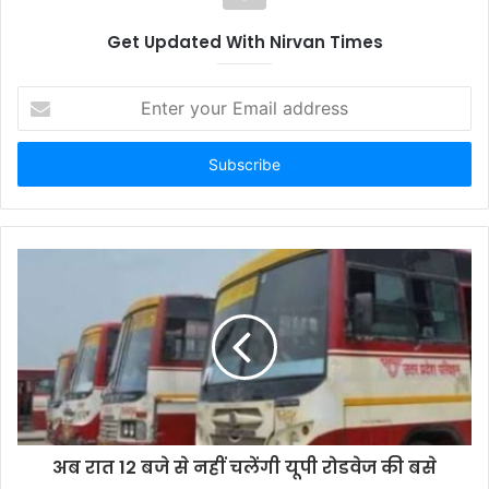
Get Updated With Nirvan Times
E
n
t
e
r
y
o
u
r
E
m
a
i
l
a
d
d
अब रात 12 बजे से नहीं चलेंगी यूपी रोडवेज की बसे
r