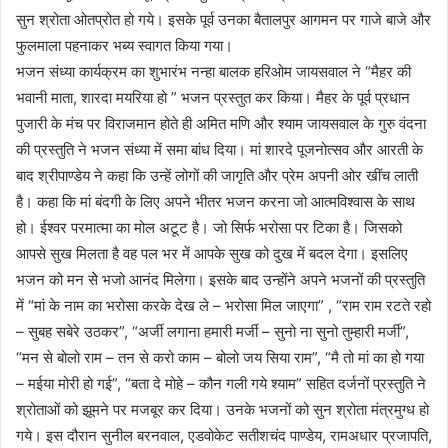
सुन श्रोता ओतप्रोत हो गये। इसके पूर्व उनका बैतालपुर आगमन पर गाजे बाजे और
फुलमाला पहनाकर भब्य स्वागत किया गया।
भजन संध्या कार्यक्रम का शुभारंभ नन्हा बालक हरिओम जायसवाल ने “मैहर की
भवानी माता, शारदा मयरिया हो ” भजन प्रस्तुत कर किया। मैहर के पूर्व प्रधान
पुजारी के मंच पर विराजमान होते ही अमित मणि और श्याम जायसवाल के गुरु वंदना
की प्रस्तुति ने भजन संध्या में समा बांध दिया। मां शारदे पूजनोत्सव और आरती के
बाद श्रीपाण्डेय ने कहा कि उन्हें लोगों की जागृति और प्रेम अपनी ओर खींच लाती
है। कहा कि मां बंदगी के लिए अपने भीतर भजन करना जो आत्मविश्वास के साथ
हो। ईश्वर परमात्मा का मोल अटूट है। जो सिर्फ भरोसा पर टिका है। जिसको
आपसे सुख मिलता है वह पल भर में आपके सुख को दुख में बदल देगा। इसलिए
भजन को मन सेे भजो आनंद मिलेगा। इसके बाद उन्होंने अपने भजनों की प्रस्तुति
में “मां के नाम का भरोसा करके देख ले – भरोसा मिल जाएगा” , “राम राम रटते रहो
– सुबह सबेरे उठकर”, “अर्जी लगाना हमारी मर्जी – सुनो ना सुनो तुम्हारी मर्जी”,
“मन से बोलो राम – तन से करो काम – बोलो जय सिया राम”, “मै तो मां का हो गया
– मईया मोरी हो गई”, “बता दे मोहे – कौन गली गये श्याम” सहित दर्जनों प्रस्तुति ने
श्रोताओं को झूमने पर मजबूर कर दिया। उनके भजनों को सुन श्रोता मंत्रमुग्ध हो
गये। इस दौरान सुनील बरनवाल, एडवोकेट सतीशचंद पाण्डेय, रामअधार प्रजापति,