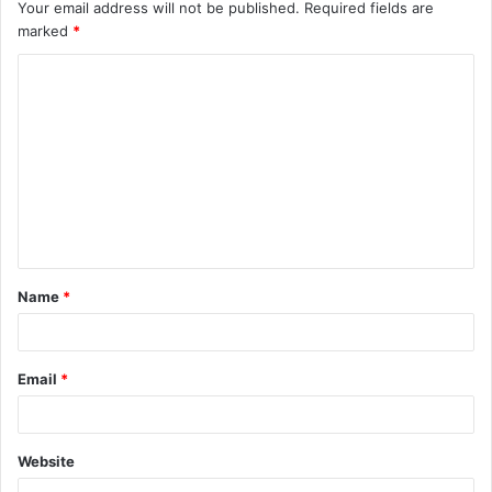
Your email address will not be published.
Required fields are
marked
*
C
o
m
m
e
n
t
Name
*
*
Email
*
Website